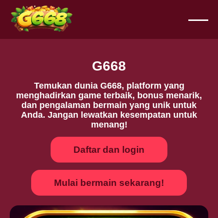
G668
Temukan dunia G668, platform yang
menghadirkan game terbaik, bonus menarik,
dan pengalaman bermain yang unik untuk
Anda. Jangan lewatkan kesempatan untuk
menang!
Daftar dan login
Mulai bermain sekarang!