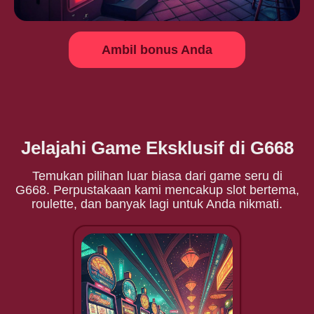
Ambil bonus Anda
Jelajahi Game Eksklusif di G668
Temukan pilihan luar biasa dari game seru di
G668. Perpustakaan kami mencakup slot bertema,
roulette, dan banyak lagi untuk Anda nikmati.