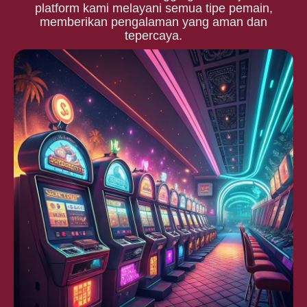
platform kami melayani semua tipe pemain,
memberikan pengalaman yang aman dan
tepercaya.