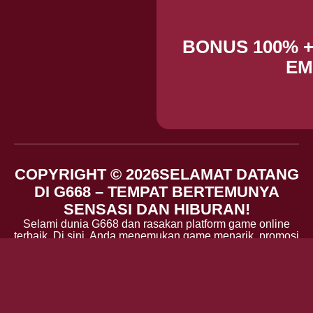
BONUS 100% + 
EM
COPYRIGHT ©
2026
SELAMAT DATANG
DI G668 – TEMPAT BERTEMUNYA
SENSASI DAN HIBURAN!
Selami dunia G668 dan rasakan platform game online
terbaik. Di sini, Anda menemukan game menarik, promosi
yang sayang dilewatkan, serta keamanan penuh.
Buat akun Anda sekarang juga dan jadilah bagian dari
komunitas G668. Uji keberuntungan Anda dan nikmati
momen tak terlupakan yang penuh sensasi dan hiburan!